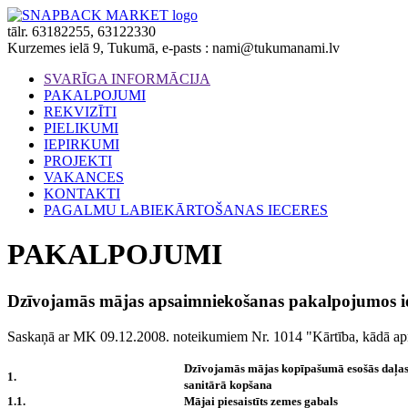
tālr. 63182255, 63122330
Kurzemes ielā 9, Tukumā, e-pasts :
nami@tukumanami.lv
SVARĪGA INFORMĀCIJA
PAKALPOJUMI
REKVIZĪTI
PIELIKUMI
IEPIRKUMI
PROJEKTI
VAKANCES
KONTAKTI
PAGALMU LABIEKĀRTOŠANAS IECERES
PAKALPOJUMI
Dzīvojamās mājas apsaimniekošanas pakalpojumos iet
Saskaņā ar
MK 09.12.2008. noteikumiem Nr. 1014 "Kārtība, kādā apr
Dzīvojamās mājas kopīpašumā esošās daļas 
1.
sanitārā kopšana
1.1.
Mājai piesaistīts zemes gabals