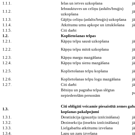
1.1.1.
Ielas un ietves uzkopšana
jā
Iebrauktuves un celiņu (asfalts/bruģis)
1.1.2.
jā
uzkopšana
1.1.3.
Gājēju celiņu (asfalts/bruģis) uzkopšana
jā
1.1.4.
Atkritumu urnu apkope un iztukšošana
jā
1.1.5.
Citi darbi
1.2.
Koplietošanas telpas
1.2.1.
Kāpņu telpu sausā uzkopšana
jā
1.2.2.
Kāpņu telpu mitrā uzkopšana
jā
1.2.3.
Kāpņu margu mazgāšana
jā
1.2.4.
Kāpņu telpu sienu mazgāšana
jā
1.2.5.
Koplietošanas telpu kopšana
jā
1.2.6.
Koplietošanas telpu logu mazgāšana
jā
1.2.7.
Citi darbi
jā
Bēniņu un pagraba telpas slēgtas
p
nepiederošām personām
Citi obligāti veicamie piesaistītā zemes gab
1.3.
kopšanas pakalpojumi
1.3.1.
Deratizācija (grauzēju iznīcināšana)
jā
1.3.2.
Dezinsekcija (insektu iznīcināšana)
jā
1.3.3.
Lielgabarīta atkritumu izvešana
jā
1.3.4.
Lapu un zaru izvešana
jā