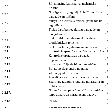
Siltummaiņu ķīmiskā vai mehāniskā
2.2.5.
jā
tīrīšana
Noslēgventiļu, regulējošo ierīču un filtru
2.2.6.
jā
pārbaude un tīrīšana
Sūkņu un elektrisko dzinēju pārbaude un
2.2.7.
jā
regulēšana
Tiešās darbības regulatoru pārbaudē un
2.2.8.
jā
ieregulēšanā
Elektronisko regulatoru pārbaude un
2.2.9.
jā
profilaktiskais remonts
2.2.10.
Elektronisko regulatoru uzraudzīšana
jā
2.2.11.
Kontrolmēraparatūras darbības uzraudzība
jā
Kontrolmēraparatūras pārbaužu
2.2.12.
jā
organizēšana
2.2.13.
Siltumskaitītāja darbības uzraudzība
jā
Bojāto noslēgventiļu nomaiņa
2.2.14.
jā
siltumapgādes sistēmā
2.2.15.
Atsevišķu cauruļvadu posmu nomaiņa
jā
Skaitītāju rādījumu regulāra nolasīšana un
2.2.16.
jā
to fiksēšana
Normatīvo temperatūras režīmu uzturēšna
2.2.17.
jā
telpu apkurē un karstā ūdens padevē
P
2.2.18.
Citi darbi
n
2.3.
Elektroapgādes sistēma