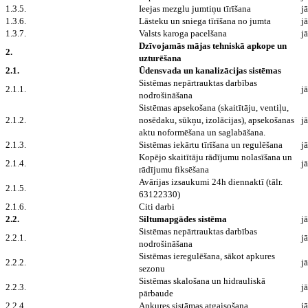
1.3.5.
Ieejas mezglu jumtiņu tīrīšana
jā
1.3.6.
Lāsteku un sniega tīrīšana no jumta
jā
1.3.7.
Valsts karoga pacelšana
jā
Dzīvojamās mājas tehniskā apkope un
2.
uzturēšana
2.1.
Ūdensvada un kanalizācijas sistēmas
Sistēmas nepārtrauktas darbības
2.1.1.
jā
nodrošināšana
Sistēmas apsekošana (skaitītāju, ventiļu,
2.1.2.
nosēdaku, sūkņu, izolācijas), apsekošanas
jā
aktu noformēšana un saglabāšana.
2.1.3.
Sistēmas iekārtu tīrīšana un regulēšana
jā
Kopējo skaitītāju rādījumu nolasīšana un
2.1.4.
jā
rādījumu fiksēšana
Avārijas izsaukumi 24h diennaktī (tālr.
2.1.5.
63122330)
2.1.6.
Citi darbi
2.2.
Siltumapgādes sistēma
jā
Sistēmas nepārtrauktas darbības
2.2.1.
jā
nodrošināšana
Sistēmas ieregulēšana, sākot apkures
2.2.2.
jā
sezonu
Sistēmas skalošana un hidrauliskā
2.2.3.
jā
pārbaude
2.2.4.
Apkures sistāmas atgaisošana
jā