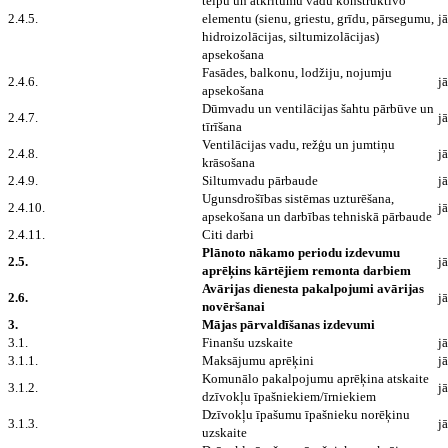
telpu un atkritumu vadu konstruktīvo
2.4.5.
elementu (sienu, griestu, grīdu, pārsegumu,
jā
hidroizolācijas, siltumizolācijas)
apsekošana
Fasādes, balkonu, lodžiju, nojumju
2.4.6.
jā
apsekošana
Dūmvadu un ventilācijas šahtu pārbūve un
2.4.7.
jā
tīrīšana
Ventilācijas vadu, režģu un jumtiņu
2.4.8.
jā
krāsošana
2.4.9.
Siltumvadu pārbaude
jā
Ugunsdrošības sistēmas uzturēšana,
2.4.10.
jā
apsekošana un darbības tehniskā pārbaude
2.4.11.
Citi darbi
Plānoto nākamo periodu izdevumu
2.5.
jā
aprēķins kārtējiem remonta darbiem
Avārijas dienesta pakalpojumi avārijas
2.6.
jā
novēršanai
3.
Mājas pārvaldīšanas izdevumi
3.1.
Finanšu uzskaite
jā
3.1.1.
Maksājumu aprēķini
jā
Komunālo pakalpojumu aprēķina atskaite
3.1.2.
jā
dzīvokļu īpašniekiem/īrniekiem
Dzīvokļu īpašumu īpašnieku norēķinu
3.1.3.
jā
uzskaite