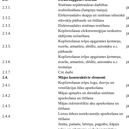
Sistēmas nepārtrauktas darbības
2.3.1.
jā
nodrošināšana (lampiņu maiņa)
Elektrosadales skapja un sistēmas tehniskā
2.3.2.
jā
stāvokļa pārbaude un tīrīšana
2.3.3.
Elektrosadales sistēmas testēšana
jā
Koplietošanas elektroenerģijas uzskaites
2.3.4.
jā
rādījumu nolasīšana
Koplietošanas telpu apgaismes ķermeņu,
2.3.5.
rozešu, armatūru, slēdžu, automātu u.c.
jā
pārbaude
Koplietošanas telpu apgaismes ķermeņu,
2.3.6.
rozešu, armatūru, slēdžu, automātu u.c.
jā
nomaiņa
2.3.7.
Citi darbi
2.4.
Mājas konstruktīvie elementi
Koplietošanas telpu logu, durvju un
2.4.1.
jā
ventilācijas lūku apsekošana
Mājas apmales un drenāžas sistēmas
2.4.2.
jā
apsekošana un tīrīšana
Mājas inženiertīklu aku apsekošana un
2.4.3.
jā
tīrīšana
Lietus ūdens notekcauruļu apsekošana un
2.4.4.
jā
tīrīšana
Jumta, pamatu, bēniņu, pagrabu, kāpņu