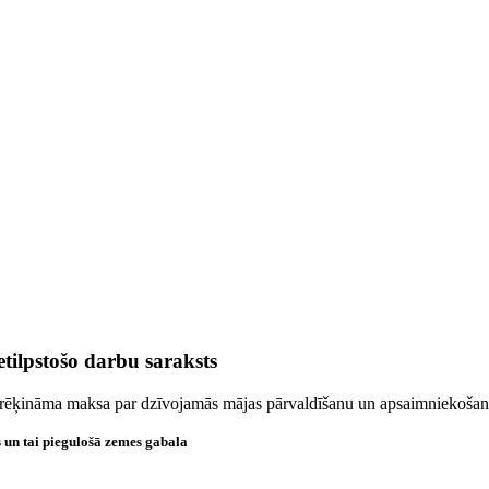
ilpstošo darbu saraksts
ēķināma maksa par dzīvojamās mājas pārvaldīšanu un apsaimniekošan
un tai piegulošā zemes gabala