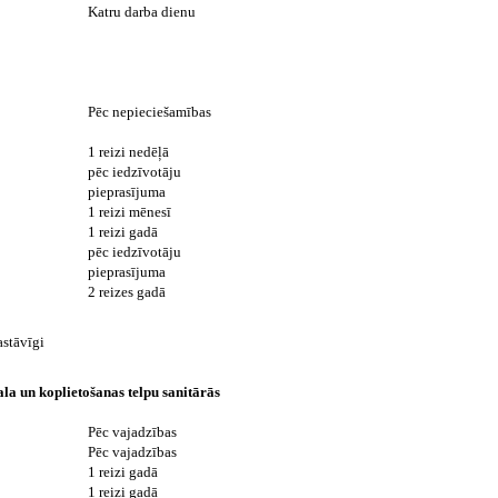
Katru darba dienu
Pēc nepieciešamības
1 reizi nedēļā
pēc iedzīvotāju
pieprasījuma
1 reizi mēnesī
1 reizi gadā
pēc iedzīvotāju
pieprasījuma
2 reizes gadā
astāvīgi
ala un koplietošanas telpu sanitārās
Pēc vajadzības
Pēc vajadzības
1 reizi gadā
1 reizi gadā